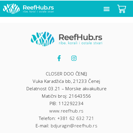
CLOSER DOO ČENEJ
Vuka Karadžića bb, 21233 Čenej
Delatnost 03.21 – Morske akvakulture
Matični broj: 21643556
PIB: 112292234
www.reefhub.rs
Telefon:
+381 62 632 721
E-mail:
bdjuragin@reefhub.rs