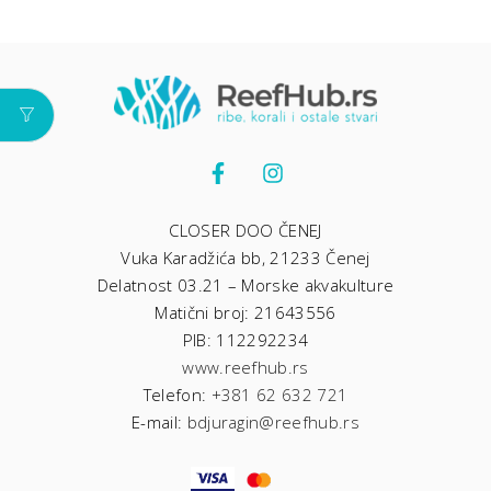
CLOSER DOO ČENEJ
Vuka Karadžića bb, 21233 Čenej
Delatnost 03.21 – Morske akvakulture
Matični broj: 21643556
PIB: 112292234
www.reefhub.rs
Telefon:
+381 62 632 721
E-mail:
bdjuragin@reefhub.rs