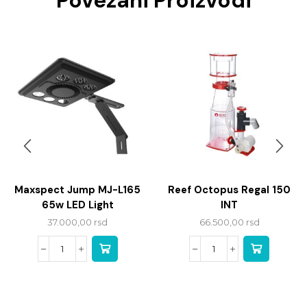
Povezani Proizvodi
Maxspect Jump MJ-L165
Reef Octopus Regal 150
65w LED Light
INT
37.000,00
rsd
66.500,00
rsd