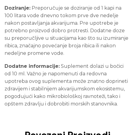
Doziranje:
Preporučuje se doziranje od 1 kapi na
100 litara vode dnevno tokom prve dve nedelje
nakon postavljanja akvarijuma. Pre upotrebe je
potrebno proizvod dobro protresti. Dodatne doze
su preporučljive u situacijama kao što su izumiranje
ribica, značajno povećanje broja ribica ili nakon
nedeljne promene vode.
Dodatne informacije:
Suplement dolazi u bočici
od 10 ml. Važno je napomenuti da redovna
upotreba ovog suplementa može znatno doprineti
zdravijem i stabilnijem akvarijumskom ekosistemu,
pogodujući kako mikrobiološkoj ravnoteži, tako i
opštem zdravlju i dobrobiti morskih stanovnika.