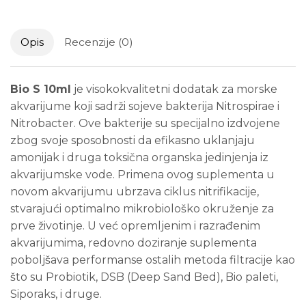
Opis
Recenzije (0)
Bio S 10ml
je visokokvalitetni dodatak za morske
akvarijume koji sadrži sojeve bakterija Nitrospirae i
Nitrobacter. Ove bakterije su specijalno izdvojene
zbog svoje sposobnosti da efikasno uklanjaju
amonijak i druga toksična organska jedinjenja iz
akvarijumske vode. Primena ovog suplementa u
novom akvarijumu ubrzava ciklus nitrifikacije,
stvarajući optimalno mikrobiološko okruženje za
prve životinje. U već opremljenim i razrađenim
akvarijumima, redovno doziranje suplementa
poboljšava performanse ostalih metoda filtracije kao
što su Probiotik, DSB (Deep Sand Bed), Bio paleti,
Siporaks, i druge.