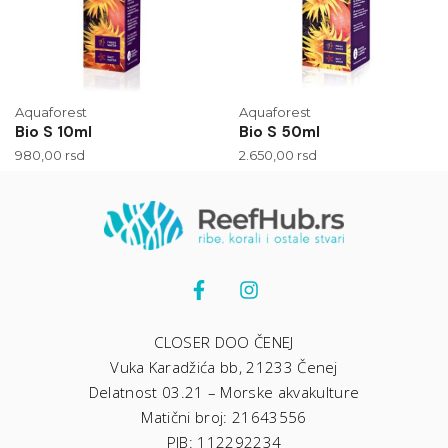
Aquaforest
Aquaforest
Bio S 10ml
Bio S 50ml
980,00
rsd
2.650,00
rsd
CLOSER DOO ČENEJ
Vuka Karadžića bb, 21233 Čenej
Delatnost 03.21 – Morske akvakulture
Matični broj: 21643556
PIB: 112292234