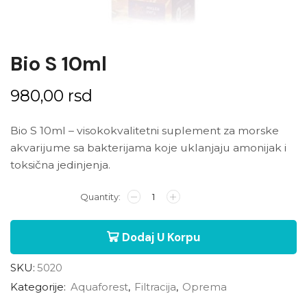
Bio S 10ml
980,00
rsd
Bio S 10ml – visokokvalitetni suplement za morske
akvarijume sa bakterijama koje uklanjaju amonijak i
toksična jedinjenja.
Dodaj U Korpu
SKU:
5020
Kategorije:
Aquaforest
,
Filtracija
,
Oprema