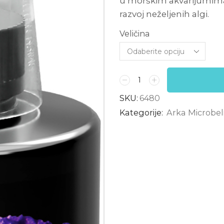
u morskim akvarijumima,
razvoj neželjenih algi.
Veličina
SKU:
6480
Kategorije:
Arka Microbeli