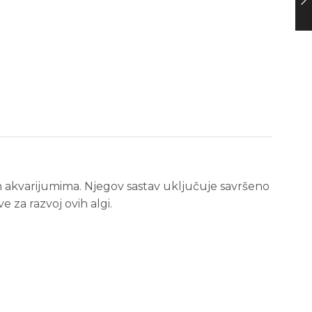
im akvarijumima. Njegov sastav uključuje savršeno
 za razvoj ovih algi.