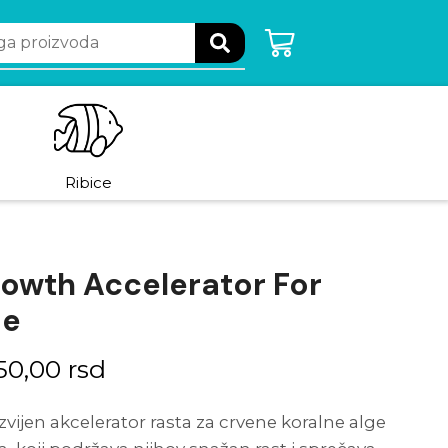
Ribice
rowth Accelerator For
ae
350,00
rsd
azvijen akcelerator rasta za crvene koralne alge