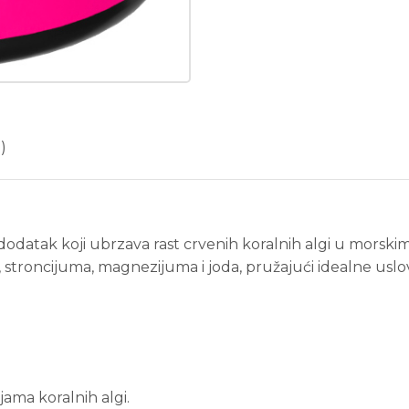
)
n dodatak koji ubrzava rast crvenih koralnih algi u morsk
stroncijuma, magnezijuma i joda, pružajući idealne uslove
ama koralnih algi.