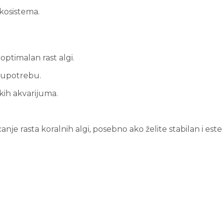
kosistema.
optimalan rast algi.
u upotrebu.
kih akvarijuma.
anje rasta koralnih algi, posebno ako želite stabilan i est