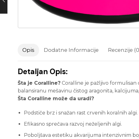
Opis
Dodatne Informacije
Recenzije (0
Detaljan Opis:
Šta je Coralline?
Coralline je pažljivo formulisa
balansiranu mešavinu čistog aragonita, kalcijuma, 
Šta Coralline može da uradi?
Podstiče brz i snažan rast crvenih koralnih algi.
Efikasno sprečava razvoj neželjenih algi.
Poboljšava estetiku akvarijuma intenzivnim boj