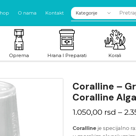
hop
O nama
Kontakt
Oprema
Hrana I Preparati
Korali
Coralline – G
Coralline Alg
1.050,00
rsd
–
2.
Coralline
je specijalno r