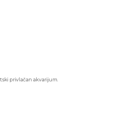
etski privlačan akvarijum.