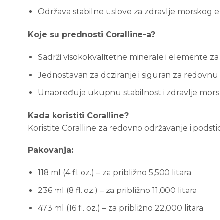
Održava stabilne uslove za zdravlje morskog e
Koje su prednosti Coralline-a?
Sadrži visokokvalitetne minerale i elemente za 
Jednostavan za doziranje i siguran za redovn
Unapređuje ukupnu stabilnost i zdravlje mors
Kada koristiti Coralline?
Koristite Coralline za redovno održavanje i podstic
Pakovanja:
118 ml (4 fl. oz.) – za približno 5,500 litara
236 ml (8 fl. oz.) – za približno 11,000 litara
473 ml (16 fl. oz.) – za približno 22,000 litara