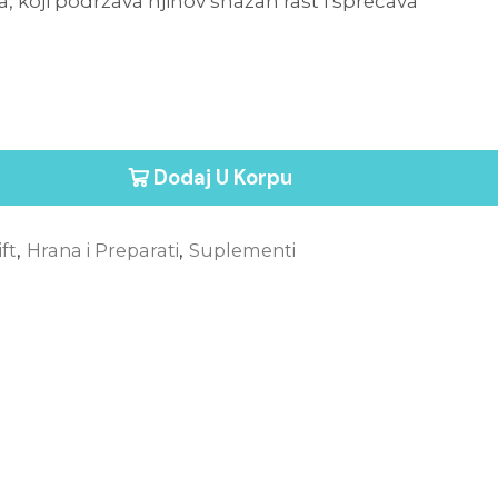
 koji podržava njihov snažan rast i sprečava
Dodaj U Korpu
ft
,
Hrana i Preparati
,
Suplementi