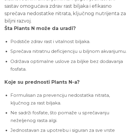
sastav omogućava zdrav rast biljaka i efikasno
sprečava nedostatke nitrata, ključnog nutrijenta za
biljni razvoj.
Šta Plants N može da uradi?
Podstiče zdrav rast i vitalnost biljaka.
Sprečava nitratnu deficijenciju u biljnom akvarijumu.
Održava optimalne uslove za biljke bez dodavanja
fosfata.
Koje su prednosti Plants N-a?
Formulisan za prevenciju nedostatka nitrata,
ključnog za rast biljaka.
Ne sadrži fosfate, što pomaže u sprečavanju
neželjenog rasta algi.
Jednostavan za upotrebu i siguran za sve vrste