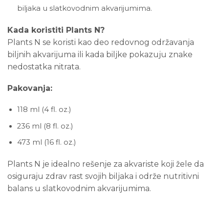
biljaka u slatkovodnim akvarijumima.
Kada koristiti Plants N?
Plants N se koristi kao deo redovnog održavanja
biljnih akvarijuma ili kada biljke pokazuju znake
nedostatka nitrata.
Pakovanja:
118 ml (4 fl. oz.)
236 ml (8 fl. oz.)
473 ml (16 fl. oz.)
Plants N je idealno rešenje za akvariste koji žele da
osiguraju zdrav rast svojih biljaka i održe nutritivni
balans u slatkovodnim akvarijumima.