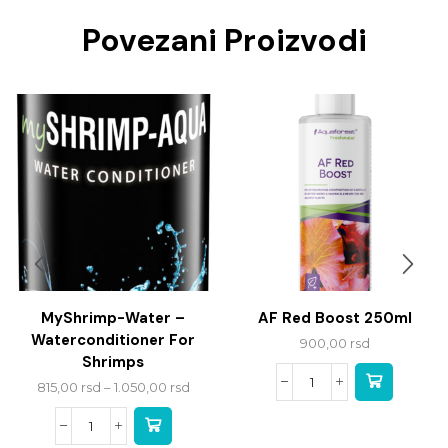
Povezani Proizvodi
MyShrimp-Water –
AF Red Boost 250ml
Waterconditioner For
900,00
rsd
Shrimps
815,00
rsd
–
1.050,00
rsd