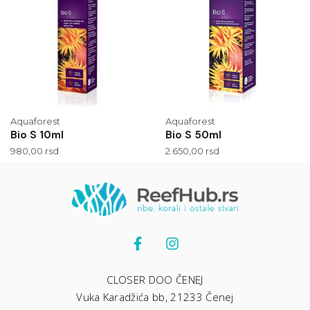
Aquaforest
Aquaforest
Bio S 10ml
Bio S 50ml
980,00
rsd
2.650,00
rsd
CLOSER DOO ČENEJ
Vuka Karadžića bb, 21233 Čenej