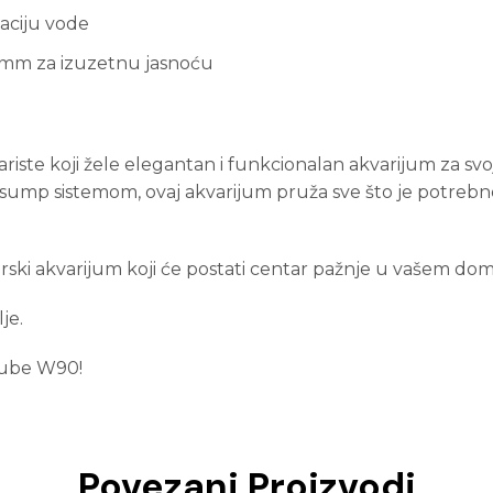
laciju vode
2 mm za izuzetnu jasnoću
iste koji žele elegantan i funkcionalan akvarijum za svo
m sump sistemom, ovaj akvarijum pruža sve što je potreb
ski akvarijum koji će postati centar pažnje u vašem domu i
je.
Cube W90!
Povezani Proizvodi