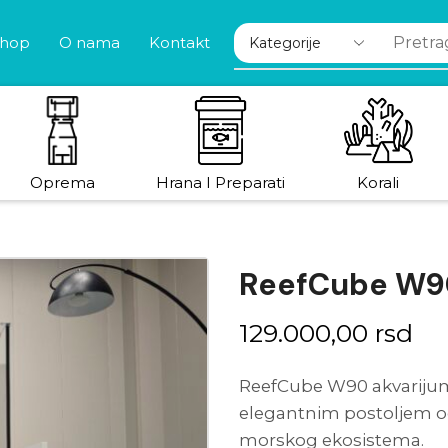
hop
O nama
Kontakt
Oprema
Hrana I Preparati
Korali
ReefCube W9
129.000,00
rsd
ReefCube W90 akvariju
elegantnim postoljem od 
morskog ekosistema.