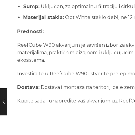
Sump:
Uključen, za optimalnu filtraciju i cirku
Materijal stakla:
OptiWhite staklo debljine 1
Prednosti:
ReefCube W90 akvarijum je savršen izbor za akvar
materijalima, praktičnim dizajnom i uključujući
ekosistema.
Investirajte u ReefCube W90 i stvorite prelep mor
Dostava:
Dostava i montaza na teritoriji cele zeml
Kupite sada i unapredite vaš akvarijum uz Reef