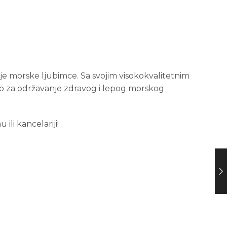
je morske ljubimce. Sa svojim visokokvalitetnim
no za održavanje zdravog i lepog morskog
li kancelariji!