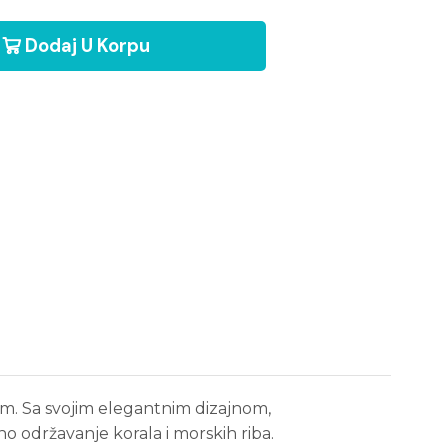
Dodaj U Korpu
em. Sa svojim elegantnim dizajnom,
o održavanje korala i morskih riba.