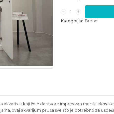
Kategorija:
Brend
 akvariste koji žele da stvore impresivan morski ekosist
ijama, ovaj akvarijum pruža sve što je potrebno za uspešn