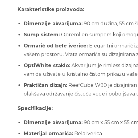
Karakteristike proizvoda:
Dimenzije akvarijuma:
90 cm dužina, 55 cm šir
Sump sistem:
Opremljen sumpom koji omogućava
Ormarić od bele iverice:
Elegantni ormarić iz
vašem prostoru. Vrata ormarića su dizajnirana 
OptiWhite staklo:
Akvarijum je rimless dizajn
vam da uživate u kristalno čistom prikazu vaš
Praktičan dizajn:
ReefCube W90 je dizajniran 
olakšava održavanje čistoće vode i poboljšava
Specifikacije:
Dimenzije akvarijuma:
90 cm x 55 cm x 55 c
Materijal ormarića:
Bela iverica