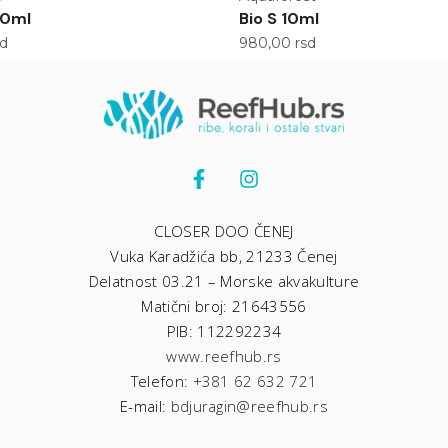
50ml
Bio S 10ml
sd
980,00
rsd
CLOSER DOO ČENEJ
Vuka Karadžića bb, 21233 Čenej
Delatnost 03.21 – Morske akvakulture
Matični broj: 21643556
PIB: 112292234
www.reefhub.rs
Telefon:
+381 62 632 721
E-mail:
bdjuragin@reefhub.rs