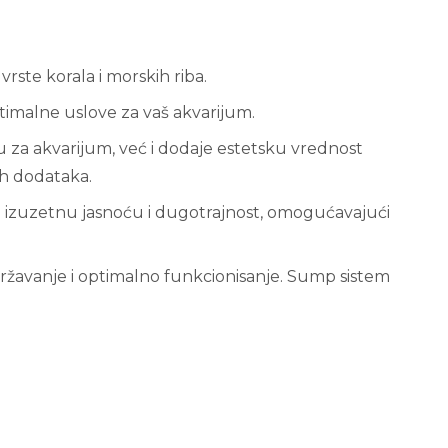
vrste korala i morskih riba.
timalne uslove za vaš akvarijum.
 za akvarijum, već i dodaje estetsku vrednost
ih dodataka.
ža izuzetnu jasnoću i dugotrajnost, omogućavajući
žavanje i optimalno funkcionisanje. Sump sistem