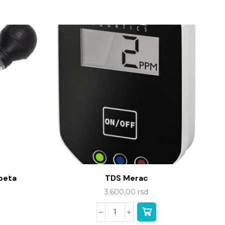
ipeta
TDS Merac
3.600,00
rsd