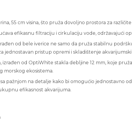
ina, 55 cm visina, što pruža dovoljno prostora za različite 
 efikasnu filtraciju i cirkulaciju vode, održavajući op
rađen od bele iverice ne samo da pruža stabilnu podršku
za jednostavan pristup opremi i skladištenje akvarijumsk
a, izrađen od OptiWhite stakla debljine 12 mm, koje pru
eg morskog ekosistema.
sa pažnjom na detalje kako bi omogućio jednostavno odr
 ukupnu efikasnost akvarijuma.
m