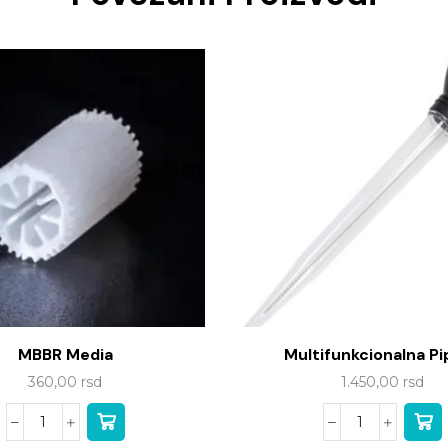
MBBR Media
Multifunkcionalna P
360,00
rsd
1.450,00
rsd