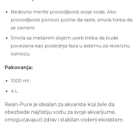
Redovno merite provodljivost svoje vode. Ako
provodljivost ponovo počne da raste, smola treba da
se zameni.
Smola sa mešanim slojem uvek treba da bude
povezana kao poslednja faza u sistemu za reverznu
osmozu.
Pakovanja:
1000 ml
4 L
Resin-Pure je idealan za akvariste koji žele da
obezbede najčistiju vodu za svoje akvarijume,
omogućavajući zdrav i stabilan vodeni ekosistem.