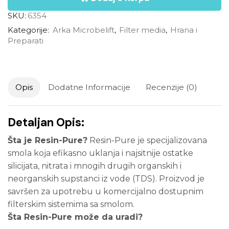
SKU:
6354
Kategorije:
Arka Microbelift
,
Filter media
,
Hrana i
Preparati
Opis
Dodatne Informacije
Recenzije (0)
Detaljan Opis:
Šta je Resin-Pure?
Resin-Pure je specijalizovana
smola koja efikasno uklanja i najsitnije ostatke
silicijata, nitrata i mnogih drugih organskih i
neorganskih supstanci iz vode (TDS). Proizvod je
savršen za upotrebu u komercijalno dostupnim
filterskim sistemima sa smolom.
Šta Resin-Pure može da uradi?