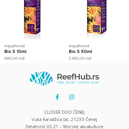
Aquaforest
Aquaforest
Bio S 10ml
Bio S 50ml
980,00
rsd
2.650,00
rsd
CLOSER DOO ČENEJ
Vuka Karadžića bb, 21233 Čenej
Delatnost 03.21 – Morske akvakulture