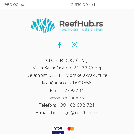
980,00
rsd
2.650,00
rsd
CLOSER DOO ČENEJ
Vuka Karadžića bb, 21233 Čenej
Delatnost 03.21 – Morske akvakulture
Matični broj: 21643556
PIB: 112292234
www.reefhub.rs
Telefon:
+381 62 632 721
E-mail:
bdjuragin@reefhub.rs