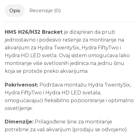
Opis
Recenzije (0)
HMS H26/H32 Bracket
je dizajniran da pruži
jednostavno i podesivo rešenje za montiranje na
akvarijum za Hydra TwentySix, Hydra FiftyTwo i
Hydra HD LED svetla. Ovaj sistem omogućava lako
montiranje više svetlosnih jedinica na jednu šinu
koja se proteže preko akvarijuma.
Pokrivenost:
Podržava montažu Hydra TwentySix,
Hydra FiftyTwo i Hydra HD LED svetala,
omogućavajući fleksibilno pozicioniranje i optimalno
osvetljenje.
Dimenzije:
Prilagođene šine za montiranje
potrebne za vaš akvarijum (prodaju se odvojeno).