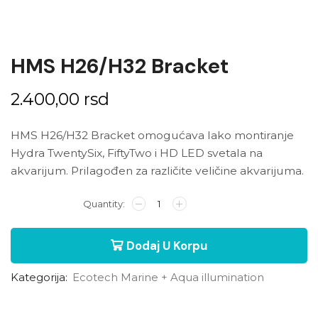
HMS H26/H32 Bracket
2.400,00
rsd
HMS H26/H32 Bracket omogućava lako montiranje
Hydra TwentySix, FiftyTwo i HD LED svetala na
akvarijum. Prilagođen za različite veličine akvarijuma.
Dodaj U Korpu
Kategorija:
Ecotech Marine + Aqua illumination